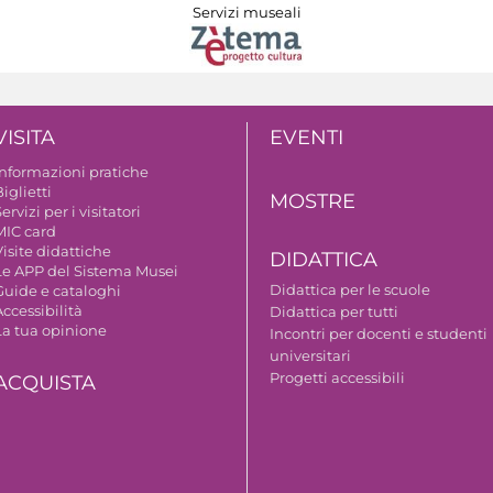
Servizi museali
VISITA
EVENTI
Informazioni pratiche
iglietti
MOSTRE
ervizi per i visitatori
MIC card
isite didattiche
DIDATTICA
Le APP del Sistema Musei
Didattica per le scuole
Guide e cataloghi
ccessibilità
Didattica per tutti
La tua opinione
Incontri per docenti e studenti
universitari
Progetti accessibili
ACQUISTA