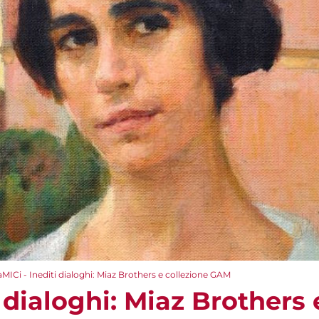
aMICi - Inediti dialoghi: Miaz Brothers e collezione GAM
i dialoghi: Miaz Brothers 