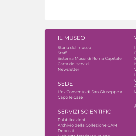
IL MUSEO
Storia del museo
Staff
B
Sistema Musei di Roma Capitale
S
Carta dei servizi
Newsletter
V
SEDE
A
L'ex Convento di San Giuseppe a
Capo le Case
SERVIZI SCIENTIFICI
Pubblicazioni
Archivio della Collezione GAM
Depositi
Richiesta fotoriproduzione