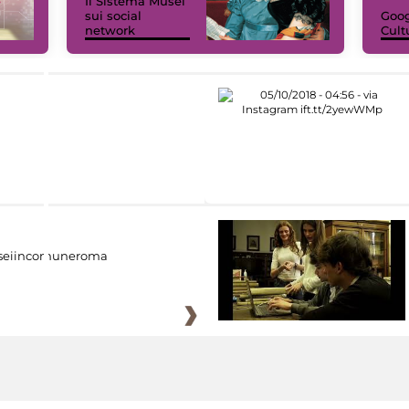
Il Sistema Musei
sui social
Goog
network
Cult
eiincomuneroma