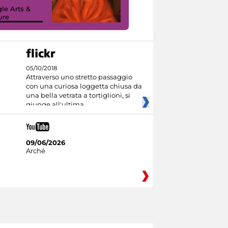
sulla piattaforma
le Arts &
Google Arts &
ure
Culture
05/10/2018
Attraverso uno stretto passaggio
con una curiosa loggetta chiusa da
una bella vetrata a tortiglioni, si
giunge all'ultima
09/06/2026
Arché