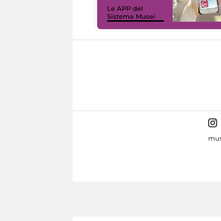
Le APP del
Sistema Musei
mus