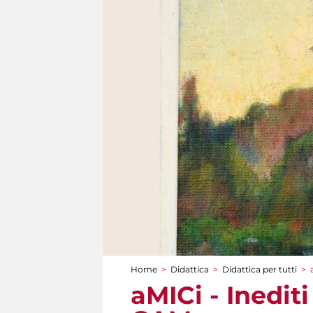
Home
>
Didattica
>
Didattica per tutti
>
Tu sei qui
aMICi - Inedit