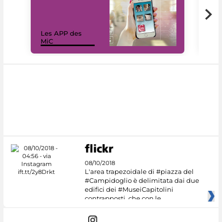
Les APP des
Les
MiC
rés
08/10/2018
L'area trapezoidale di #piazza del
#Campidoglio è delimitata dai due
edifici dei #MuseiCapitolini
contrapposti, che con le