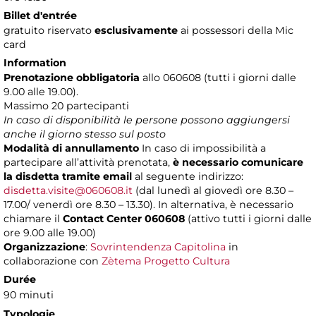
Billet d'entrée
gratuito riservato
esclusivamente
ai possessori della Mic
card
Information
Prenotazione obbligatoria
allo 060608 (tutti i giorni dalle
9.00 alle 19.00).
Massimo
20 partecipanti
In caso di disponibilità le persone possono aggiungersi
anche il giorno stesso sul posto
Modalità di annullamento
In caso di impossibilità a
partecipare all’attività prenotata,
è necessario comunicare
la disdetta tramite email
al seguente indirizzo:
disdetta.visite@060608.it
(dal lunedì al giovedì ore 8.30 –
17.00/ venerdì ore 8.30 – 13.30). In alternativa, è necessario
chiamare il
Contact Center 060608
(attivo tutti i giorni dalle
ore 9.00 alle 19.00)
Organizzazione
:
Sovrintendenza Capitolina
in
collaborazione con
Zètema Progetto Cultura
Durée
90 minuti
Typologie