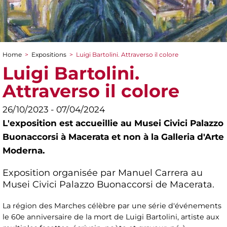
Home
>
Expositions
>
Luigi Bartolini. Attraverso il colore
You are here
Luigi Bartolini.
Attraverso il colore
26/10/2023 - 07/04/2024
L'exposition est accueillie au Musei Civici Palazzo
Buonaccorsi à Macerata et non à la Galleria d'Arte
Moderna.
Exposition organisée par Manuel Carrera au
Musei Civici Palazzo Buonaccorsi de Macerata.
La région des Marches célèbre par une série d'événements
le 60e anniversaire de la mort de Luigi Bartolini, artiste aux