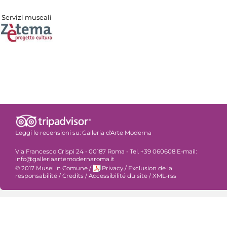
Servizi museali
Leggi le recensioni su:
Galleria d'Arte Moderna
Via Francesco Crispi 24 - 00187 Roma - Tel. +39 060608 E-mail:
info@galleriaartemodernaroma.it
© 2017 Musei in Comune
/
Privacy
/
Exclusion de la
responsabilité
/
Credits
/
Accessibilité du site
/
XML-rss