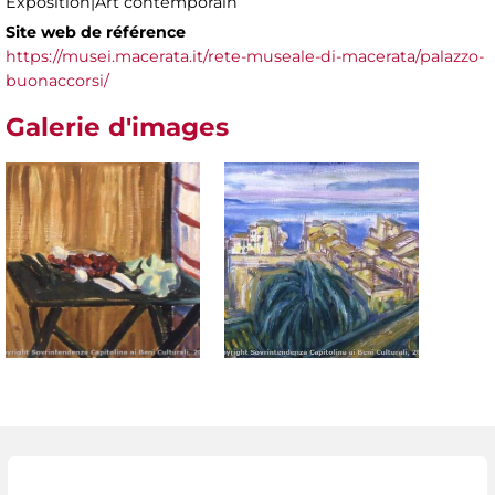
Exposition|Art contemporain
Site web de référence
https://musei.macerata.it/rete-museale-di-macerata/palazzo-
buonaccorsi/
Galerie d'images