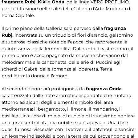
fragranze Rubj, Kiki
e
Onda
, della linea VERO PROFUMO,
per la diffusione nelle sale della Galleria d'Arte Moderna di
Roma Capitale.
Il primo piano della Galleria sarà pervaso dalla
fragranza
Rubj
, incentrata su un tripudio di fiori d’arancio, gelsomino
e tuberosa, classiche note dell'epoca, che rappresenta la
quintessenza della femminilità. Dal punto di vista sonoro, il
primo piano è accompagnato da musiche che vanno dal
melodramma alla canzonetta, dalle arie di Puccini agli
scherzi di Gabrè, dalle romanze all’operetta. Tema
prediletto: la donna e l'amore.
Al secondo piano sarà protagonista la
fragranza Onda
caratterizzata dalle note aromaticoesperidate che ruotano
attorno ad alcuni degli elementi simbolo dell’area
mediterranea: il bergamotto, il limone, il mandarino, il
basilico. Un cuore di miele, di cuoio e di iris a simboleggiare
una forza controllata, ma nobile e consapevole. Una base
quasi fumosa, viscerale, con il vetiver e il patchouli a sancire
un legame indissolubile con la terra da cui provengono e al