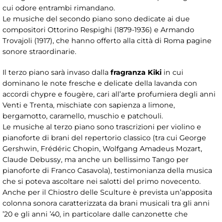
cui odore entrambi rimandano.
Le musiche del secondo piano sono dedicate ai due
compositori Ottorino Respighi (1879-1936) e Armando
Trovajoli (1917), che hanno offerto alla città di Roma pagine
sonore straordinarie.
Il terzo piano sarà invaso dalla
fragranza Kiki
in cui
dominano le note fresche e delicate della lavanda con
accordi chypre e fougère, cari all’arte profumiera degli anni
Venti e Trenta, mischiate con sapienza a limone,
bergamotto, caramello, muschio e patchouli.
Le musiche al terzo piano sono trascrizioni per violino e
pianoforte di brani del repertorio classico (tra cui George
Gershwin, Frédéric Chopin, Wolfgang Amadeus Mozart,
Claude Debussy, ma anche un bellissimo Tango per
pianoforte di Franco Casavola), testimonianza della musica
che si poteva ascoltare nei salotti del primo novecento.
Anche per il Chiostro delle Sculture è prevista un’apposita
colonna sonora caratterizzata da brani musicali tra gli anni
’20 e gli anni ’40, in particolare dalle canzonette che