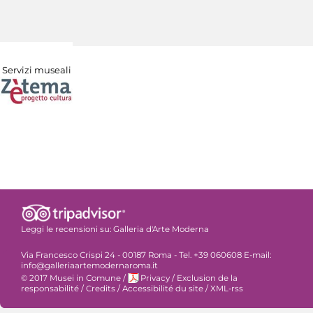
Servizi museali
Leggi le recensioni su:
Galleria d'Arte Moderna
Via Francesco Crispi 24 - 00187 Roma - Tel. +39 060608 E-mail:
info@galleriaartemodernaroma.it
© 2017 Musei in Comune
/
Privacy
/
Exclusion de la
responsabilité
/
Credits
/
Accessibilité du site
/
XML-rss