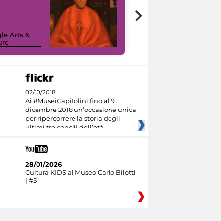
7 nuovi in-
painting tour
sulla piattaforma
le Arts &
Google Arts &
ure
Culture
02/10/2018
Ai #MuseiCapitolini fino al 9
dicembre 2018 un’occasione unica
per ripercorrere la storia degli
ultimi tre concili dell’età
28/01/2026
Cultura KIDS al Museo Carlo Bilotti
| #5