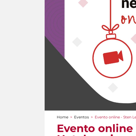
Home
>
Eventos
>
Evento online - Sten L
You are here
Evento online 