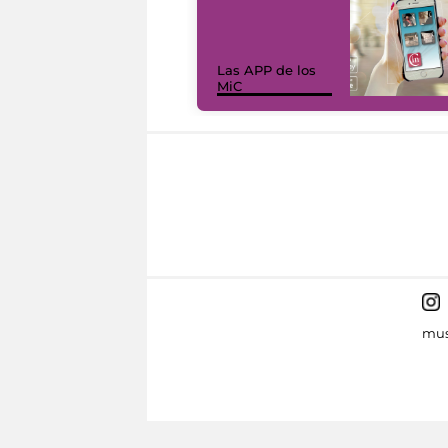
Las APP de los
MiC
mus