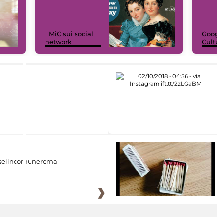
I MiC sui social
Goog
network
Cult
eiincomuneroma