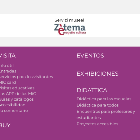
Servizi museali
VISITA
EVENTOS
nfo útil
Entradas
EXHIBICIONES
ervicios para los visitantes
MIC card
Visitas educativas
DIDATTICA
Las APP de los MiC
Didáctica para las escuelas
Guìas y catàlogos
Accesibilidad
Didáctica para todos
Tu comentario
Encuentros para profesores y
estudiantes
Proyectos accesibles
BUY