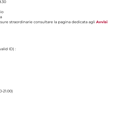
8.30
io
ma
sure straordinarie consultare la pagina dedicata agli
Avvisi
lid ID) :
0-21.00)