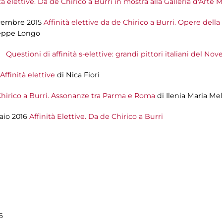
tà elettive. Da de Chirico a Burri in mostra alla Galleria d'Art
cembre 2015
Affinità elettive da de Chirico a Burri. Opere dell
eppe Longo
15
Questioni di affinità s-elettive: grandi pittori italiani del No
Affinità elettive
di Nica Fiori
hirico a Burri. Assonanze tra Parma e Roma
di Ilenia Maria Mel
aio 2016
Affinità Elettive. Da de Chirico a Burri
6