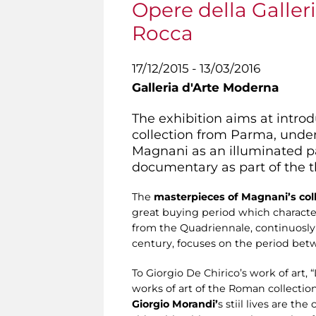
Opere della Galle
Rocca
17/12/2015 - 13/03/2016
Galleria d'Arte Moderna
The exhibition aims at intr
collection from Parma, under
Magnani as an illuminated pat
documentary as part of the t
The
masterpieces of Magnani’s col
great buying period which characteri
from the Quadriennale, continuosly d
century, focuses on the period bet
To Giorgio De Chirico’s work of art,
works of art of the Roman collecti
Giorgio Morandi’
s
stiil lives are th