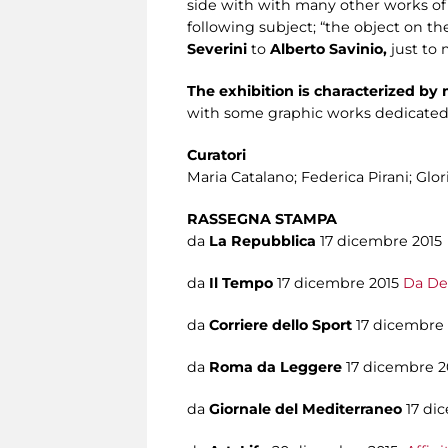
side with with many other works of 
following subject; “the object on th
Severini
to
Alberto Savinio,
just to
The exhibition is characterized b
with some graphic works dedicate
Curatori
Maria Catalano; Federica Pirani; Glo
RASSEGNA STAMPA
da
La Repubblica
17 dicembre 201
da
Il Tempo
17 dicembre 2015
Da De 
da
Corriere dello Sport
17 dicembre
da
Roma da Leggere
17 dicembre 
da
Giornale del Mediterraneo
17 di