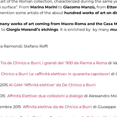
art of the Roman collection, characterized during the same ye
e surface”. From
Marino Marini
to
Giacomo Manzù,
from
Ettor
 mention some artists of the about
hundred works of art on di
y many works of art coming from Macro-Roma and the Casa 
d to
Giorgio Morandi’s etchings
. It is enriched by by many
mus
ria Raimondi; Stefano Roffi
5
Tra de Chirico e Burri, i grandi del '900 da Parma a Roma
di V
Chirico a Burri Le «affinità elettive» in quaranta capolavori
di 
 2015
Al GAM "Affinità elettive" da De Chirico a Burri
2015
Affinità Elettive: due collezioni a dialogo
di Alessandro Mo
cembre 2015
Affinità elettive da de Chirico a Burri
di Giuseppe