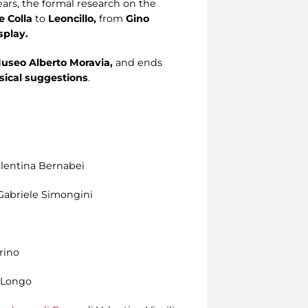
ars, the formal research on the
e Colla
to
Leoncillo,
from
Gino
splay.
Museo Alberto Moravia,
and ends
ical suggestions
.
alentina Bernabei
Gabriele Simongini
rino
 Longo