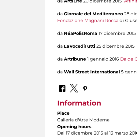
da
ArtsLife
20 dicembre 2015
Affini
da
Giornale del Mediterraneo
28 di
Fondazione Magnani Rocca
di Gius
da
NéaPolisRoma
17 dicembre 20
da
LaVocediTutti
25 dicembre 2015
da
Artribune
1 gennaio 2016
Da de C
da
Wall Street International
5 genn
Information
Place
Galleria d'Arte Moderna
Opening hours
Dal 17 dicembre 2015 al 13 marzo 201