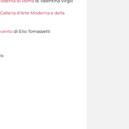
e Moderna di Roma
di Valentina Virgili
a Galleria d’Arte Moderna e della
vecento
di Elio Tomassetti
is